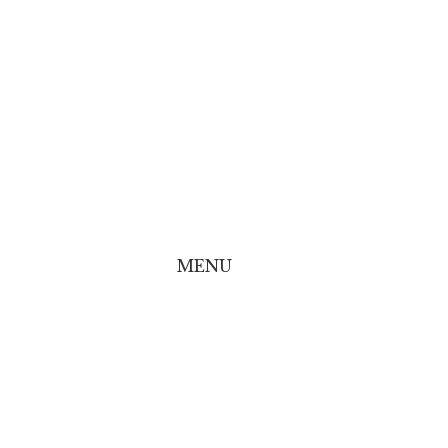
MENU
line Shop
line Shop