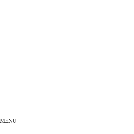
Home
Concept
Menu
Shop
Online Shop
MENU
Home