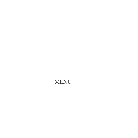
MENU
line Shop
line Shop