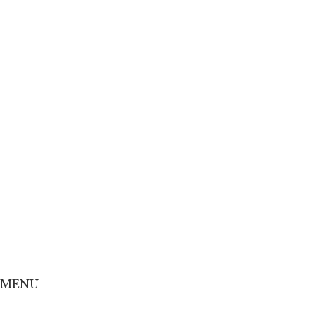
Home
Concept
Menu
Shop
Online Shop
MENU
Home