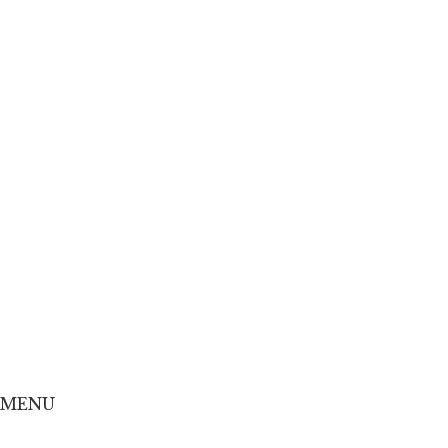
Home
Concept
Menu
Shop
Online Shop
MENU
Home