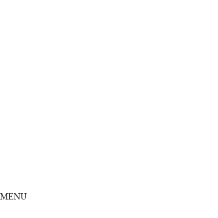
Home
Concept
Menu
Shop
Online Shop
MENU
Home