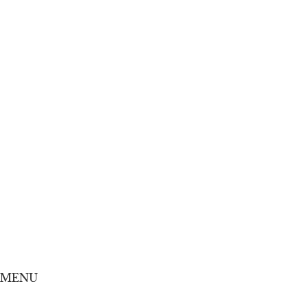
Home
Concept
Menu
Shop
Online Shop
MENU
Home