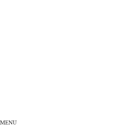
Home
Concept
Menu
Shop
Online Shop
MENU
Home