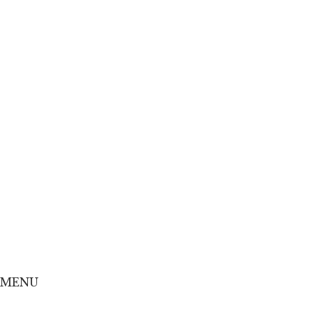
Home
Concept
Menu
Shop
Online Shop
MENU
Home