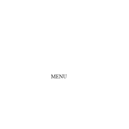
MENU
line Shop
line Shop