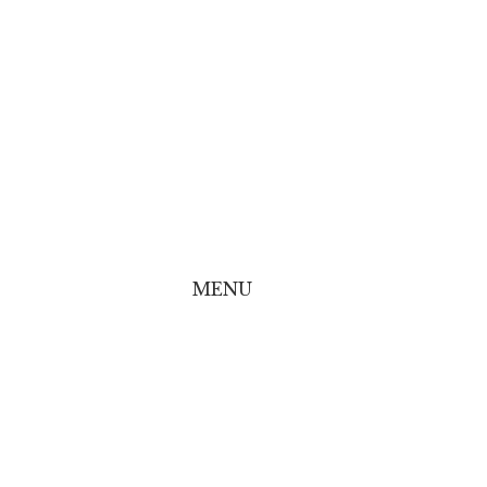
MENU
line Shop
line Shop