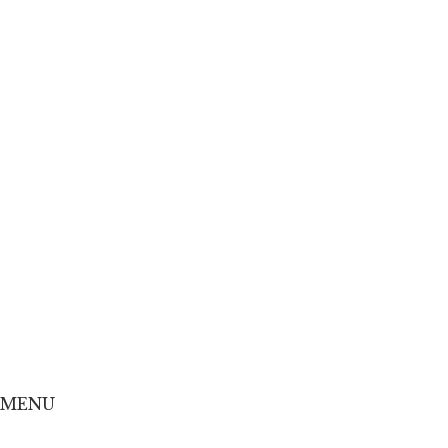
Home
Concept
Menu
Shop
Online Shop
MENU
Home