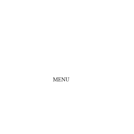
MENU
line Shop
line Shop