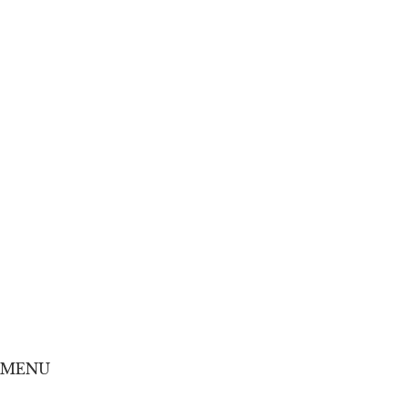
Home
Concept
Menu
Shop
Online Shop
MENU
Home