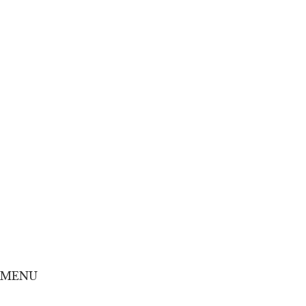
Home
Concept
Menu
Shop
Online Shop
MENU
Home